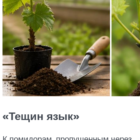
«Тещин язык»
К помидорам, пропущенным через