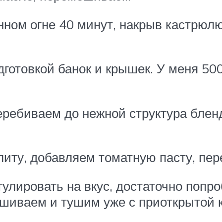
нном огне 40 минут, накрыв кастрю
дготовкой банок и крышек. У меня 50
еребиваем до нежной структура бленд
литу, добавляем томатную пасту, пе
гулировать на вкус, достаточно попро
ешиваем и тушим уже с приоткрытой 