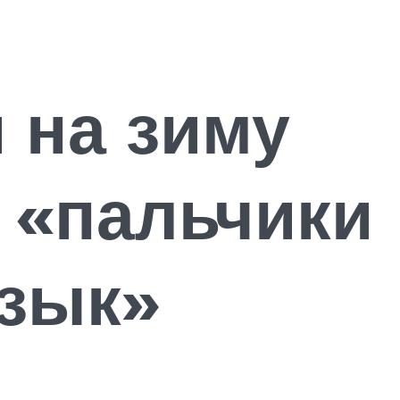
и на зиму
 «пальчики
язык»