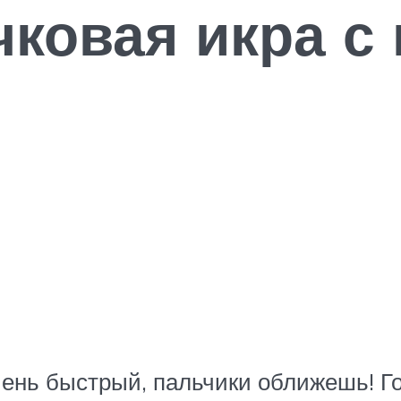
чковая икра 
чень быстрый, пальчики оближешь! Го