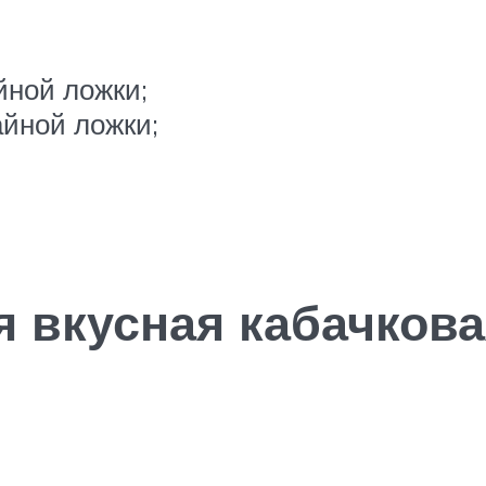
йной ложки;
айной ложки;
я вкусная кабачкова