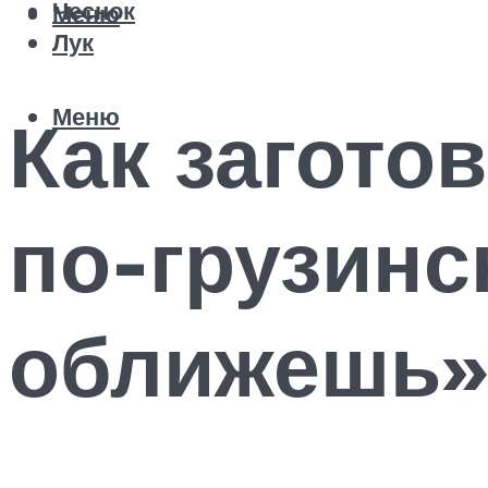
Чеснок
Меню
Лук
Меню
Как загото
по-грузинс
оближешь»