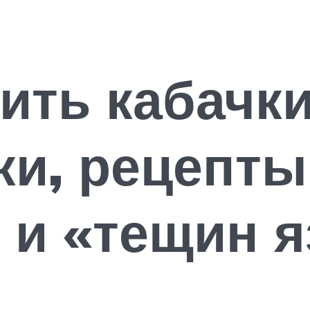
вить кабачк
ки, рецепты
 и «тещин 