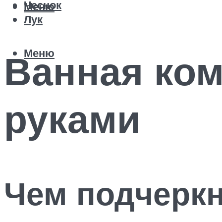
Чеснок
Меню
Лук
Меню
Ванная ком
руками
Чем подчеркн