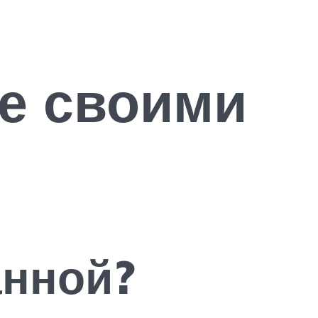
че своими
анной?