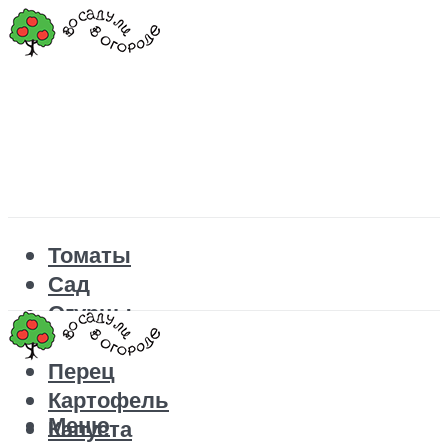
Томаты
Сад
Огурцы
Рецепты
Перец
Картофель
Меню
Капуста