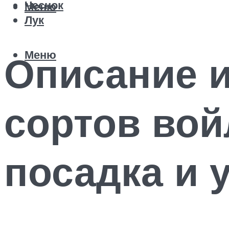
Чеснок
Меню
Лук
Меню
Описание 
сортов вой
посадка и 