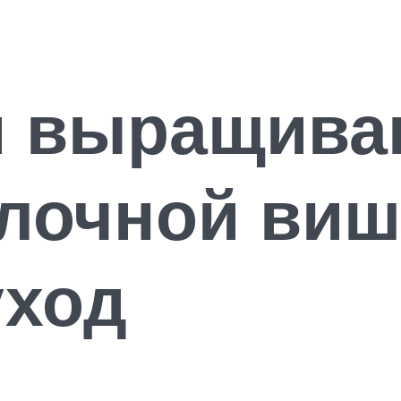
и выращива
лочной виш
уход