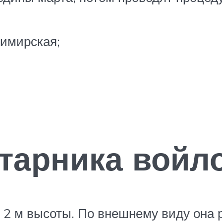
имирская;
тарника войл
 2 м высоты. По внешнему виду она р