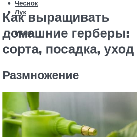
Чеснок
Лук
Как выращивать
домашние герберы:
Меню
сорта, посадка, уход
Размножение