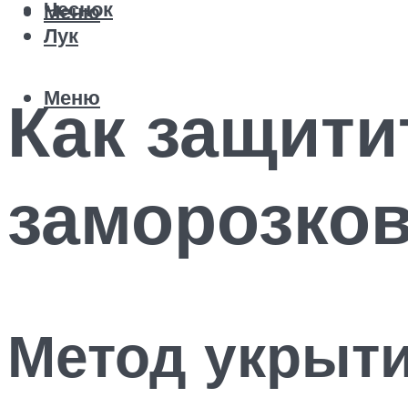
Чеснок
Меню
Лук
Меню
Как защити
заморозков
Метод укрыти