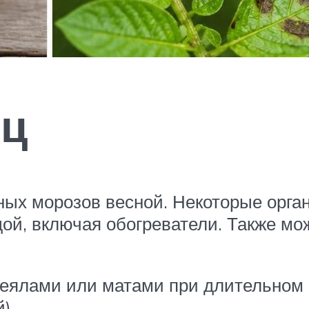
иц
ных морозов весной. Некоторые орга
дой, включая обогреватели. Также мо
еялами или матами при длительном 
).