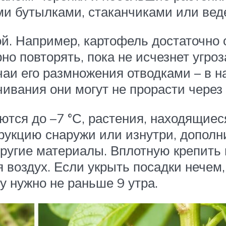
и бутылками, стаканчиками или вед
й. Например, картофель достаточно о
но повторять, пока не исчезнет угро
чаи его размножения отводками – в 
чивания они могут не прорасти чере
ются до –7 °С, растения, находящиес
рукцию снаружи или изнутри, дополни
ругие материалы. Вплотную крепить в
 воздух. Если укрыть посадки нечем
у нужно не раньше 9 утра.