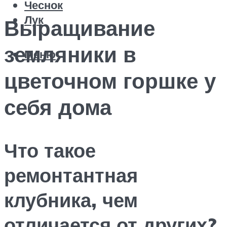
Чеснок
Лук
Выращивание
земляники в
Меню
цветочном горшке у
себя дома
Что такое
ремонтантная
клубника, чем
отличается от других?