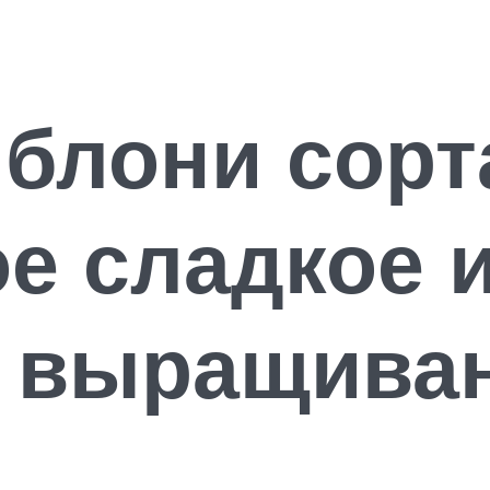
блони сорт
е сладкое 
я выращива