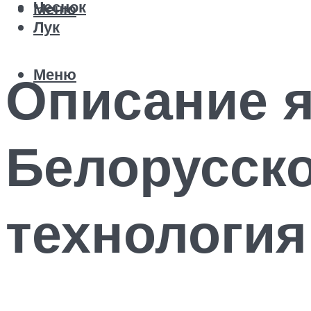
Чеснок
Меню
Лук
Меню
Описание я
Белорусско
технологи