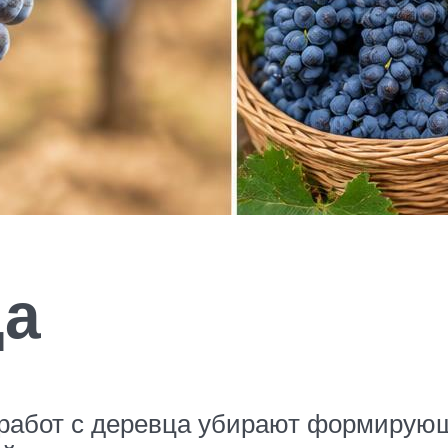
да
 работ с деревца убирают формирующ