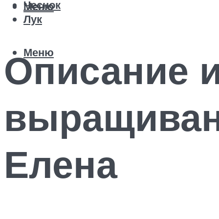
Чеснок
Меню
Лук
Меню
Описание и
выращиван
Елена