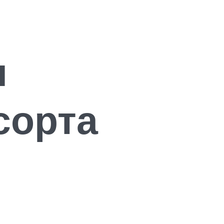
я
сорта