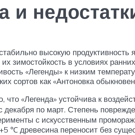
 и недостатк
табильно высокую продуктивность я
 их зимостойкость в условиях ранних
чивость «Легенды» к низким темпера
ких сортов как «Антоновка обыкновен
, что «Легенда» устойчива к воздей
с декабря по март. Степень поврежде
перименты с искусственным промораж
 +5 ℃ древесина переносит без суще