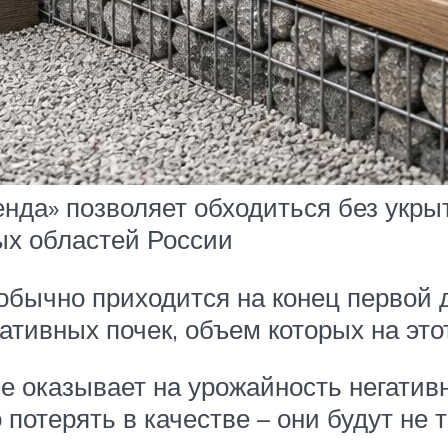
енда» позволяет обходиться без укры
ых областей России
 обычно приходится на конец первой 
тивных почек, объем которых на это
е оказывает на урожайность негативн
потерять в качестве – они будут не т