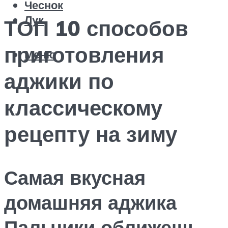
Чеснок
Лук
ТОП 10 способов
приготовления
Меню
аджики по
классическому
рецепту на зиму
Самая вкусная
домашняя аджика
Пальчики оближешь