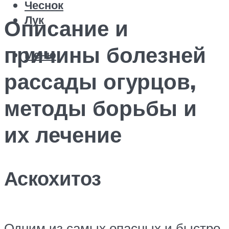
Чеснок
Лук
Описание и
причины болезней
Меню
рассады огурцов,
методы борьбы и
их лечение
Аскохитоз
Одним из самых опасных и быстро