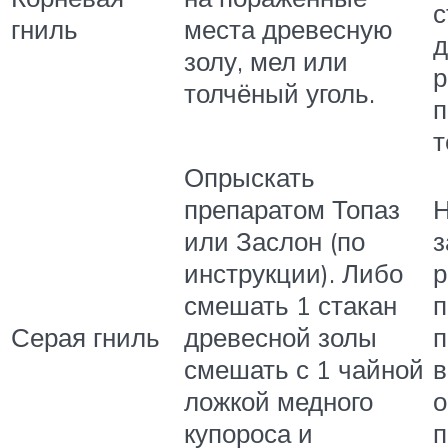
с
гниль
места древесную
д
золу, мел или
р
толчёный уголь.
п
т
Опрыскать
препаратом Топаз
Н
или Заслон (по
з
инструкции). Либо
р
смешать 1 стакан
п
Серая гниль
древесной золы
п
смешать с 1 чайной
в
ложкой медного
о
купороса и
п