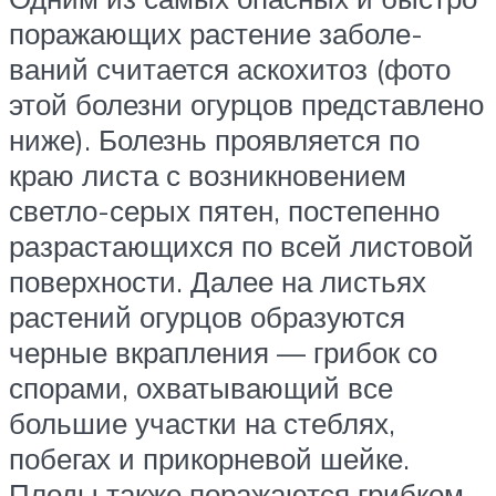
по­ражающих растение заболе­
ваний считается аскохитоз (фото
этой болезни огурцов представлено
ниже). Болезнь проявляется по
краю листа с возникновением
светло-серых пятен, посте­пенно
разрастающихся по всей листовой
поверхности. Далее на листьях
растений огурцов образуются
черные вкрапления — грибок со
спо­рами, охватывающий все
большие участки на стеблях,
побегах и прикорневой шей­ке.
Плоды также поражаются грибком,