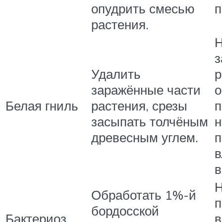
опудрить смесью
растения.
Н
з
Удалить
р
заражённые части
о
Белая гниль
растения, срезы
п
засыпать толчёным
н
древесным углем.
в
в
Н
Обработать 1%-й
бордосской
Бактериоз
в