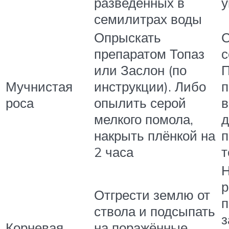
разведённых в
у
семилитрах воды
Опрыскать
С
препаратом Топаз
с
или Заслон (по
П
Мучнистая
инструкции). Либо
п
роса
опылить серой
в
мелкого помола,
д
накрыть плёнкой на
п
2 часа
т
Н
р
Отгрести землю от
п
ствола и подсыпать
з
Корневая
на поражённые