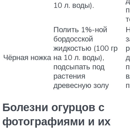
д
10 л. воды).
п
т
Полить 1%-ной
Н
бордосской
з
жидкостью (100 гр
р
Чёрная ножка
на 10 л. воды),
д
подсыпать под
растения
в
древесную золу
п
Болезни огурцов с
фотографиями и их