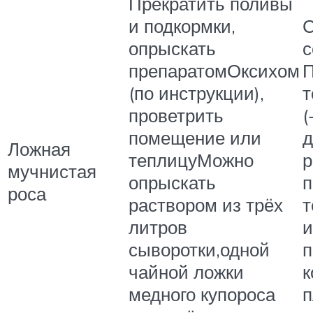
Прекратить поливы
и подкормки,
С
опрыскать
с
препаратомОксихом
П
(по инструкции),
т
проветрить
(
помещение или
д
Ложная
теплицуМожно
р
мучнистая
опрыскать
п
роса
раствором из трёх
т
литров
и
сыворотки,одной
п
чайной ложки
к
медного купороса
п