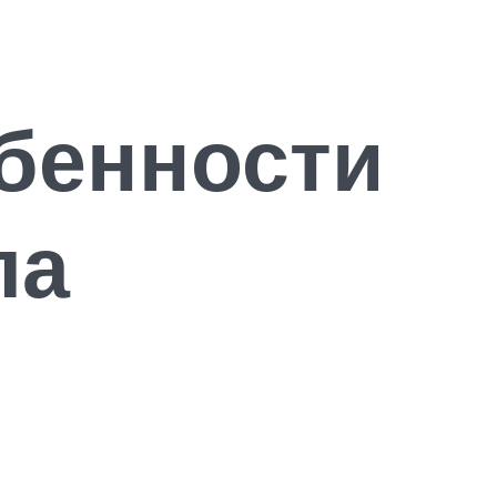
обенности
ла