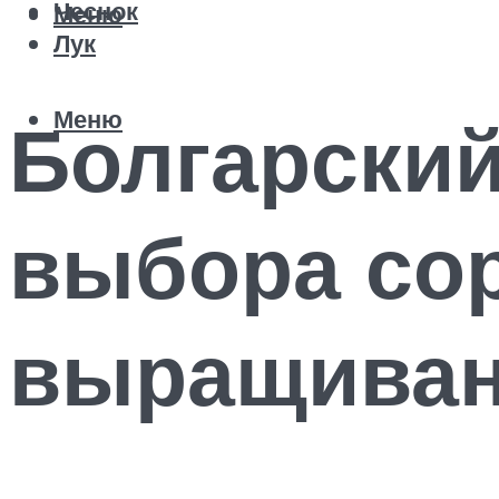
Чеснок
Меню
Лук
Меню
Болгарский
выбора сор
выращива