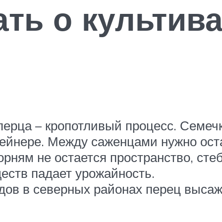
ать о культив
ерца – кропотливый процесс. Семечк
ейнере. Между саженцами нужно оста
рням не остается пространство, стеб
еств падает урожайность.
дов в северных районах перец выса