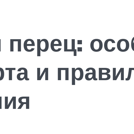
 перец: ос
та и прави
ния