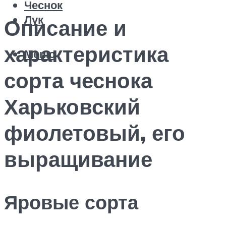
Чеснок
Лук
Описание и
характеристика
Меню
сорта чеснока
Харьковский
фиолетовый, его
выращивание
Яровые сорта