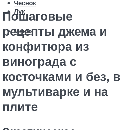
Чеснок
Лук
Пошаговые
рецепты джема и
Меню
конфитюра из
винограда с
косточками и без, в
мультиварке и на
плите