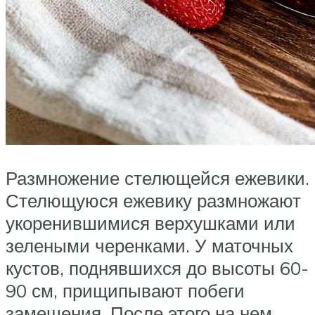
Размножение стелющейся ежевики.
Стелющуюся ежевику размножают
укоренившимися верхушками или
зелеными черенками. У маточных
кустов, поднявшихся до высоты 60-
90 см, прищипывают побеги
замещения. После этого на нем