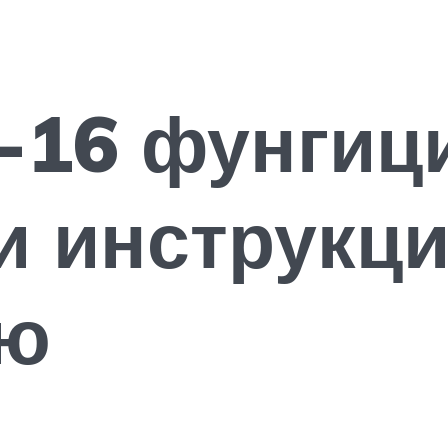
-16 фунгиц
и инструкци
ию