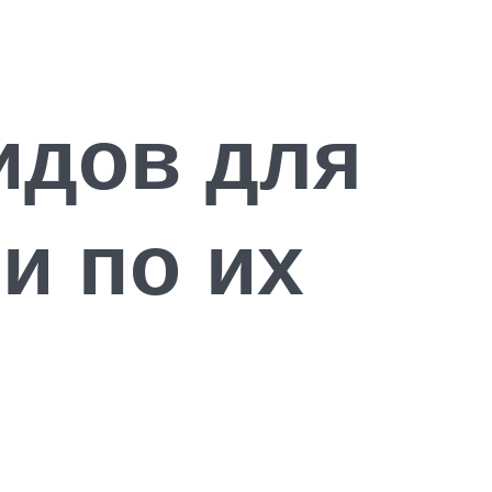
идов для
и по их