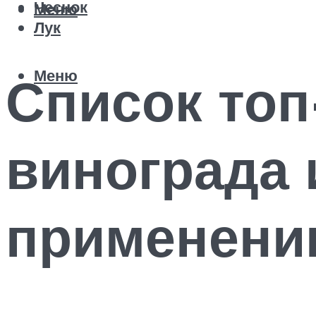
Чеснок
Меню
Лук
Меню
Список топ
винограда 
применен