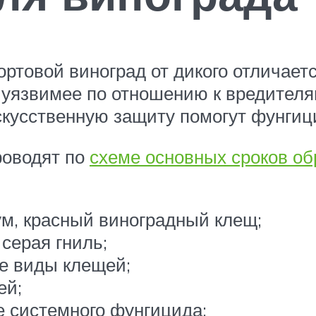
ортовой виноград от дикого отличает
 уязвимее по отношению к вредител
кусственную защиту помогут фунгиц
роводят по
схеме основных сроков об
м, красный виноградный клещ;
серая гниль;
е виды клещей;
ей;
 системного фунгицида;