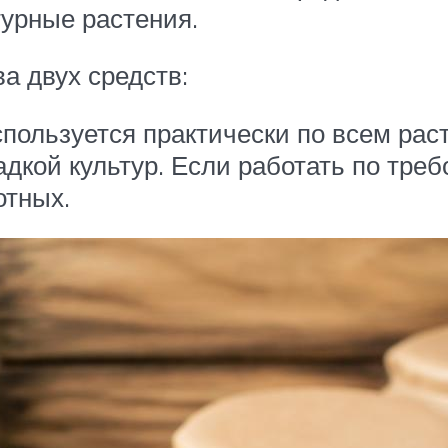
турные растения.
а двух средств:
спользуется практически по всем рас
адкой культур. Если работать по треб
отных.