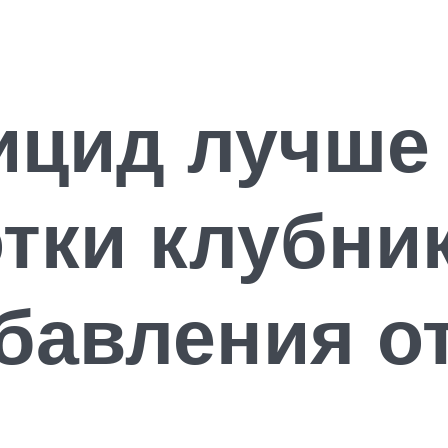
ицид лучше
тки клубни
бавления о