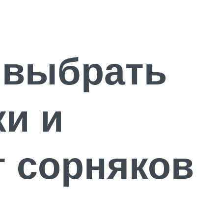
 выбрать
ки и
т сорняков