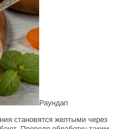
Раундап
ения становятся желтыми через
ибают. Проведя обработку таким