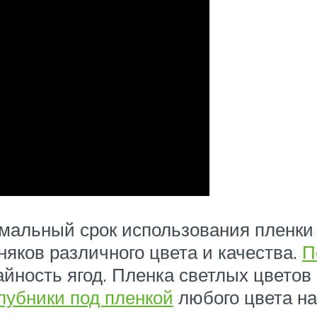
льный срок использования пленки с
няков различного цвета и качества.
П
айность ягод. Пленка светлых цветов
лубники под пленкой
любого цвета н