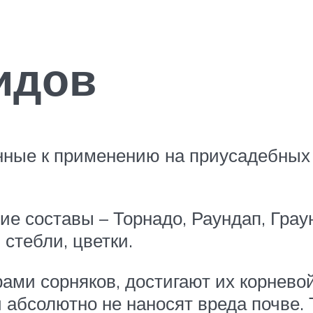
идов
нные к применению на приусадебных 
 составы – Торнадо, Раундап, Граун
 стебли, цветки.
ами сорняков, достигают их корнево
ни абсолютно не наносят вреда почве.