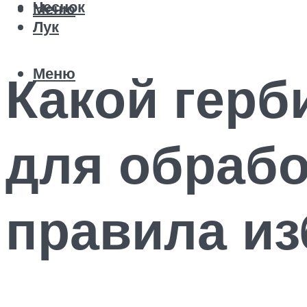
Чеснок
Меню
Лук
Меню
Какой герб
для обрабо
правила из