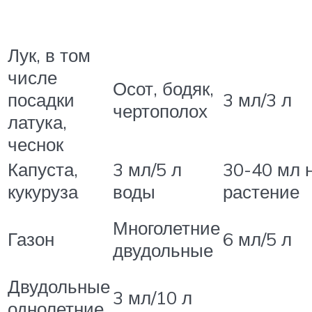
Лук, в том
числе
Осот, бодяк,
посадки
3 мл/3 л
чертополох
латука,
чеснок
Капуста,
3 мл/5 л
30-40 мл 
кукуруза
воды
растение
Многолетние
Газон
6 мл/5 л
двудольные
Двудольные
3 мл/10 л
однолетние