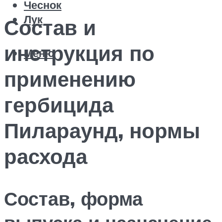
Чеснок
Лук
Состав и
инструкция по
Меню
применению
гербицида
Пилараунд, нормы
расхода
Состав, форма