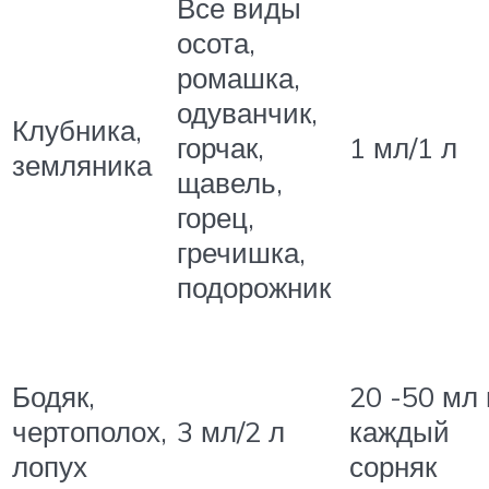
Все виды
осота,
ромашка,
одуванчик,
Клубника,
горчак,
1 мл/1 л
земляника
щавель,
горец,
гречишка,
подорожник
Бодяк,
20 -50 мл 
чертополох,
3 мл/2 л
каждый
лопух
сорняк