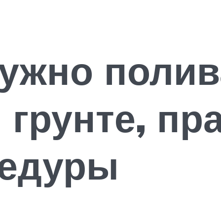
нужно полив
 грунте, пр
цедуры