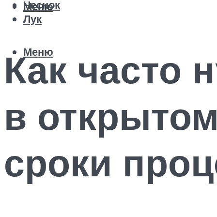
Чеснок
Меню
Лук
Меню
Как часто 
в открытом
сроки про