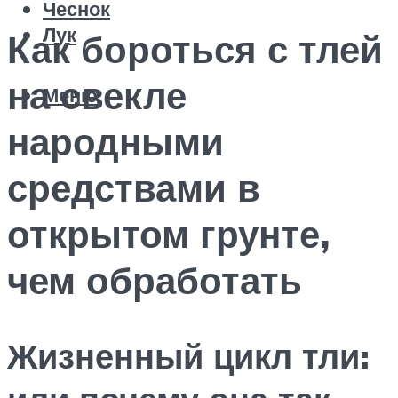
Чеснок
Лук
Как бороться с тлей
на свекле
Меню
народными
средствами в
открытом грунте,
чем обработать
Жизненный цикл тли: