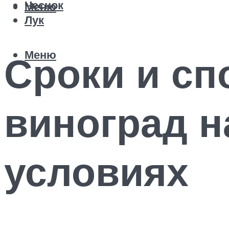
Чеснок
Меню
Лук
Меню
Сроки и сп
виноград н
условиях