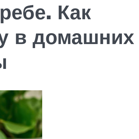
ребе. Как
му в домашних
ы