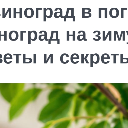
иноград в пог
ноград на зи
веты и секрет