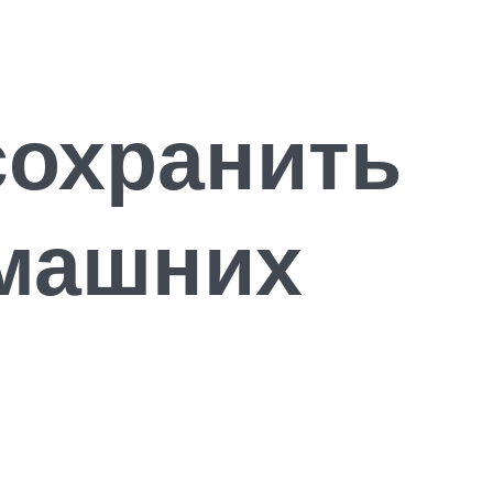
сохранить
омашних