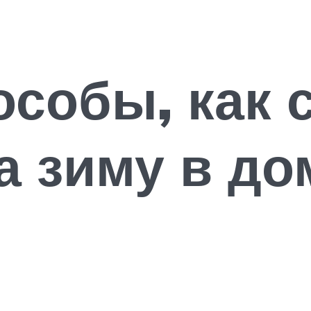
особы, как 
а зиму в д