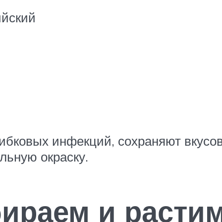
ийский
бковых инфекций, сохраняют вкусовы
льную окраску.
ираем и растим