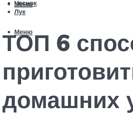
Чеснок
Меню
Лук
Меню
ТОП 6 спос
приготовит
домашних 