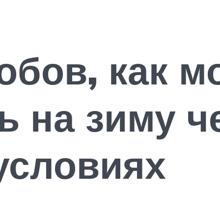
обов, как м
ь на зиму ч
условиях