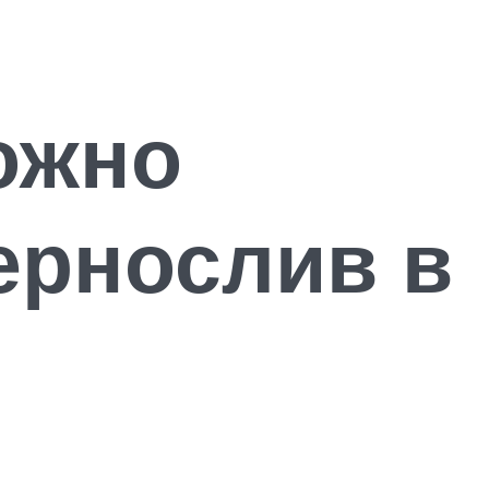
ожно
ернослив в