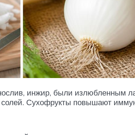
нослив, инжир, были излюбленным л
 солей. Сухофрукты повышают иммуни