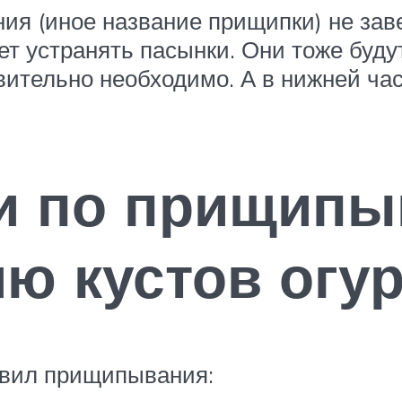
ия (иное название прищипки) не зав
ет устранять пасынки. Они тоже буду
твительно необходимо. А в нижней ча
и по прищипы
ю кустов огу
авил прищипывания: