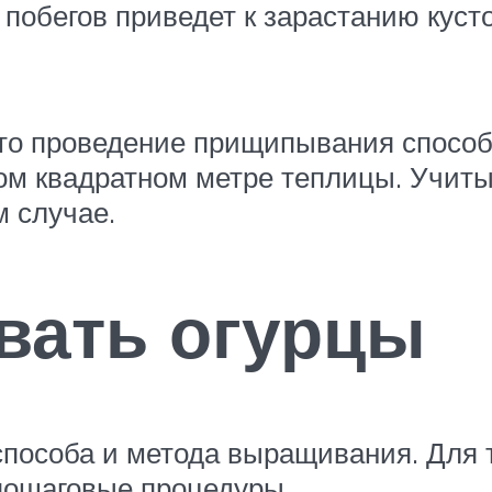
обегов приведет к зарастанию кусто
то проведение прищипывания способ
ном квадратном метре теплицы. Учи
 случае.
вать огурцы
способа и метода выращивания. Для 
пошаговые процедуры.