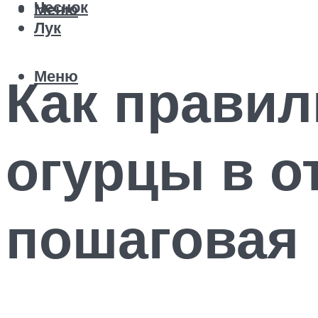
Чеснок
Меню
Лук
Меню
Как прави
огурцы в о
пошаговая 