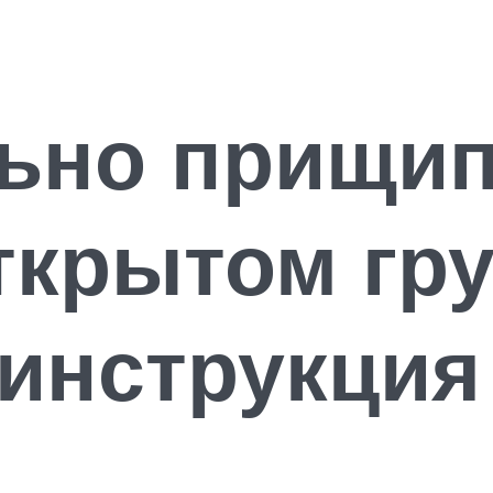
льно прищи
ткрытом гру
инструкция