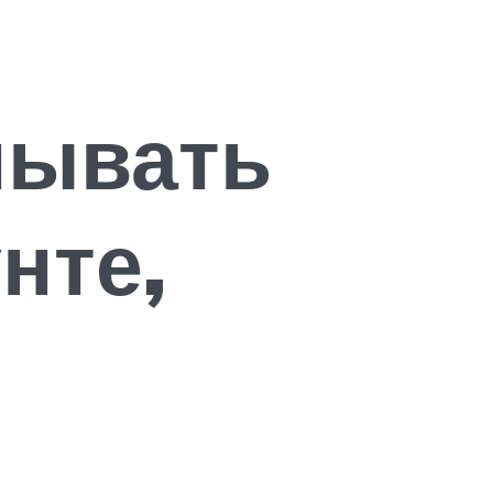
пывать
нте,