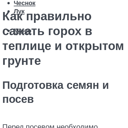
Чеснок
Лук
Как правильно
сажать горох в
Меню
теплице и открытом
грунте
Подготовка семян и
посев
Перед посевом необходимо