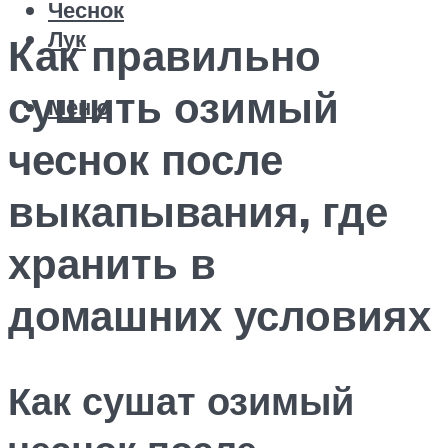
Чеснок
Лук
Как правильно
сушить озимый
Меню
чеснок после
выкапывания, где
хранить в
домашних условиях
Как сушат озимый