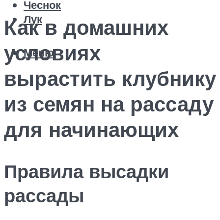
Чеснок
Лук
Как в домашних
условиях
Меню
вырастить клубнику
из семян на рассаду
для начинающих
Правила высадки
рассады