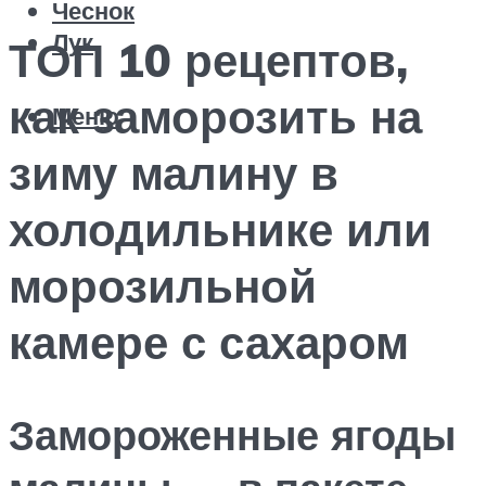
Чеснок
Лук
ТОП 10 рецептов,
как заморозить на
Меню
зиму малину в
холодильнике или
морозильной
камере с сахаром
Замороженные ягоды