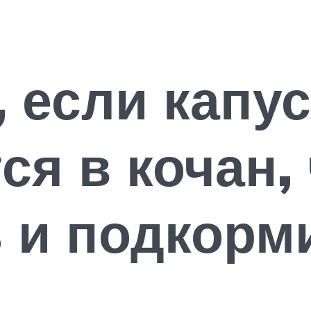
, если капус
ся в кочан,
 и подкорм