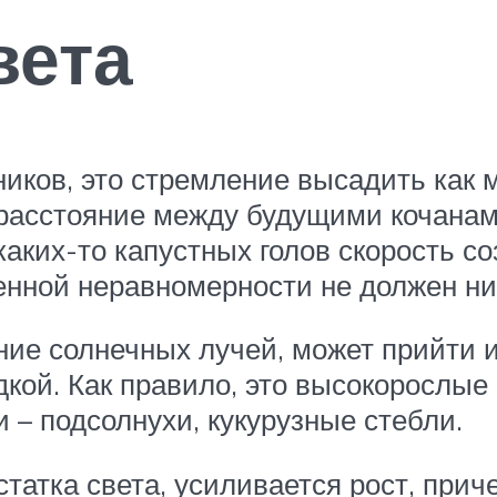
вета
ков, это стремление высадить как 
асстояние между будущими кочанами 
ких-то капустных голов скорость со
венной неравномерности не должен ни
ие солнечных лучей, может прийти и
кой. Как правило, это высокорослые 
 – подсолнухи, кукурузные стебли.
статка света, усиливается рост, при