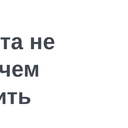
та не
 чем
ить