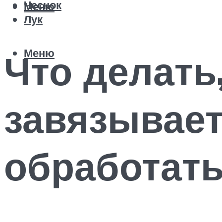
Чеснок
Меню
Лук
Меню
Что делать
завязывает
обработать