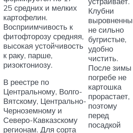
устраивает.
25 средних и мелких
Клубни
картофелин.
выровненны
Восприимчивость к
не сильно
фитофторозу средняя,
бугристые,
высокая устойчивость
удобно
к раку, парше,
чистить.
ризоктониозу.
После зимы
погребе не
В реестре по
картошка
Центральному, Волго-
прорастает,
Вятскому, Центрально-
поэтому
Черноземному и
перед
Северо-Кавказскому
посадкой
регионам. Для сорта