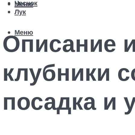
Чеснок
Меню
Лук
Меню
Описание и
клубники с
посадка и 