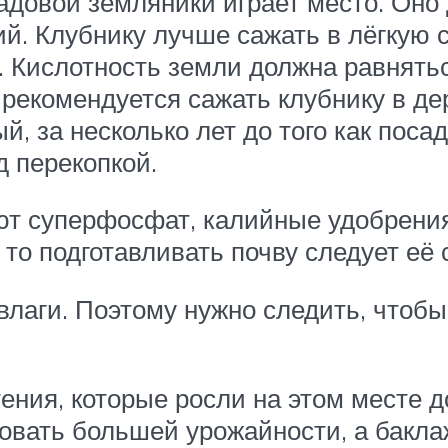
довой земляники играет место. Оно 
й. Клубнику лучше сажать в лёгкую 
 Кислотность земли должна равняться
рекомендуется сажать клубнику в дер
й, за несколько лет до того как посад
д перекопкой.
ют суперфосфат, калийные удобрени
то подготавливать почву следует её 
влаги. Поэтому нужно следить, чтобы
ения, которые росли на этом месте д
вовать большей урожайности, а бакл