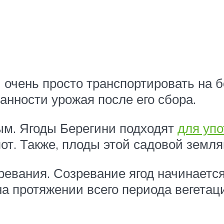
 очень просто транспортировать на б
анности урожая после его сбора.
ым. Ягоды Берегини подходят
для уп
пот. Также, плоды этой садовой земл
зревания. Созревание ягод начинаетс
 протяжении всего периода вегетаци