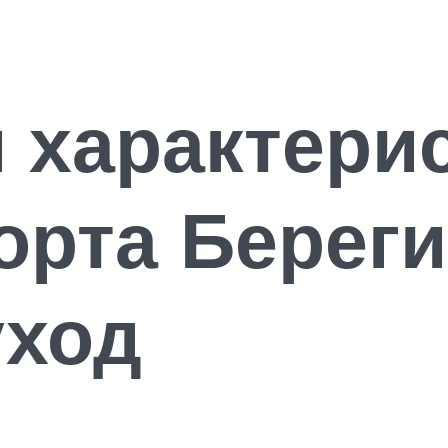
 характери
орта Береги
уход