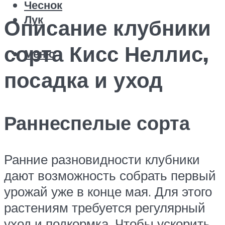
Чеснок
Лук
Описание клубники
сорта Кисс Неллис,
Меню
посадка и уход
Раннеспелые сорта
Ранние разновидности клубники
дают возможность собрать первый
урожай уже в конце мая. Для этого
растениям требуется регулярный
уход и подкормка. Чтобы ускорить