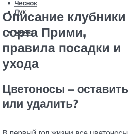
Чеснок
Лук
Описание клубники
сорта Прими,
Меню
правила посадки и
ухода
Цветоносы – оставить
или удалить?
В первый год жизни все цветоносы