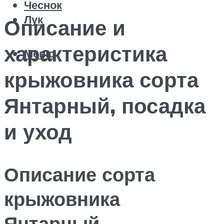
Чеснок
Лук
Описание и
характеристика
Меню
крыжовника сорта
Янтарный, посадка
и уход
Описание сорта
крыжовника
Янтарный