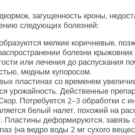
кормок, загущенность кроны, недост
вению следующих болезней:
 образуются мелкие коричневые, позж
распространении болезни крыжовник 
ости или лечения до распускания по
стью, медным купоросом.
овых пластинах со временем увеличи
ется урожайность. Действенные преп
Скор. Потребуется 2–3 обработки с и
вляется белый налет, похожий на рас
. Пластины деформируются, завязь 
з (на ведро воды 2 мг сухого вещест