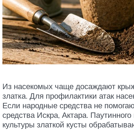
Из насекомых чаще досаждают крыжо
златка. Для профилактики атак нас
Если народные средства не помогаю
средства Искра, Актара. Паутинног
культуры златкой кусты обрабатыва