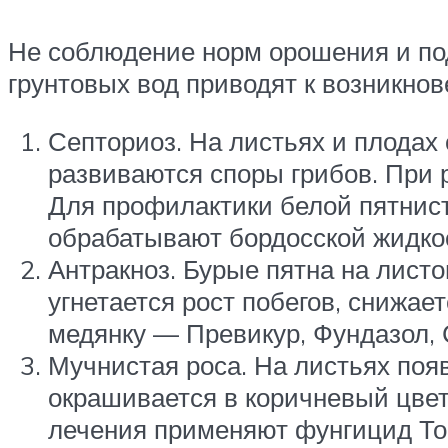
Не соблюдение норм орошения и под
грунтовых вод приводят к возникно
Септориоз. На листьях и плодах
развиваются споры грибов. При 
Для профилактики белой пятнист
обрабатывают бордосской жидко
Антракноз. Бурые пятна на лист
угнетается рост побегов, снижа
медянку — Превикур, Фундазол, 
Мучнистая роса. На листьях поя
окрашивается в коричневый цвет
лечения применяют фунгицид Топа