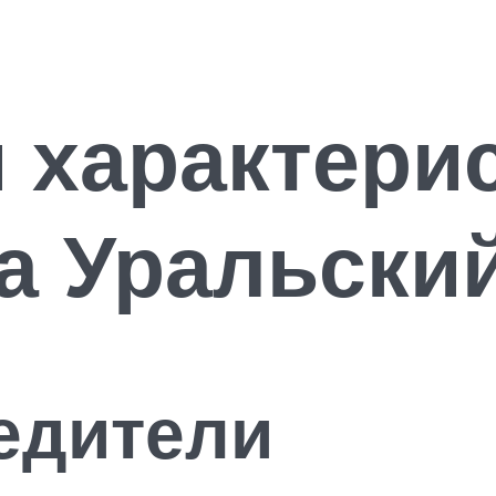
 характери
а Уральски
едители