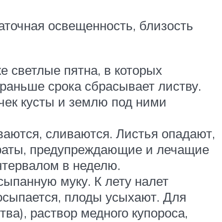
аточная освещенность, близость
е светлые пятна, в которых
раньше срока сбрасывает листву.
чек кусты и землю под ними
ваются, сливаются. Листья опадают,
араты, предупреждающие и лечащие
нтервалом в неделю.
сыпанную муку. К лету налет
осыпается, плоды усыхают. Для
ва), раствор медного купороса,