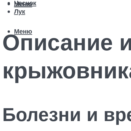
Чеснок
Меню
Лук
Меню
Описание и
крыжовник
Болезни и вр