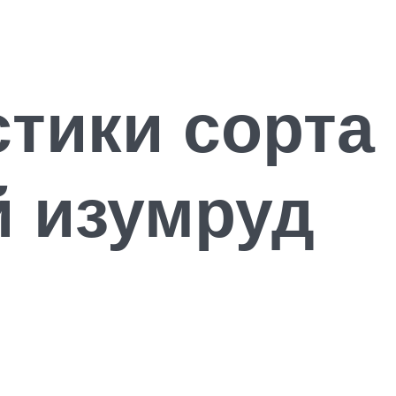
стики сорта
й изумруд