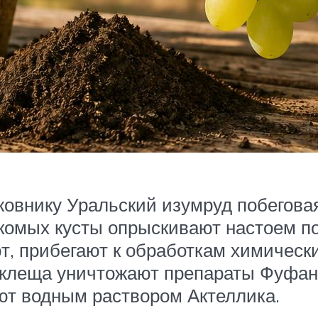
внику Уральский изумруд побеговая 
екомых кусты опрыскивают настоем по
т, прибегают к обработкам химическ
о клеща уничтожают препараты Фуфа
ют водным раствором Актеллика.