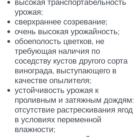
высокая транспортабельность
урожая;
сверхраннее созревание;
очень высокая урожайность;
обоеполость цветков, не
требующая наличия по
соседству кустов другого сорта
винограда, выступающего в
качестве опылителя;
устойчивость урожая к
проливным и затяжным дождям:
отсутствие растрескивания ягод
в условиях переменной
влажности;