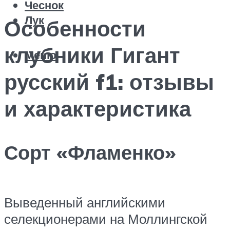
Чеснок
Лук
Особенности
клубники Гигант
Меню
русский f1: отзывы
и характеристика
Сорт «Фламенко»
Выведенный английскими
селекционерами на Моллингской