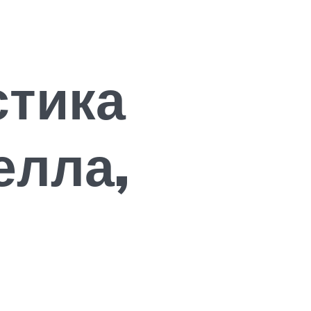
стика
елла,