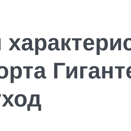
 характери
орта Гигант
уход