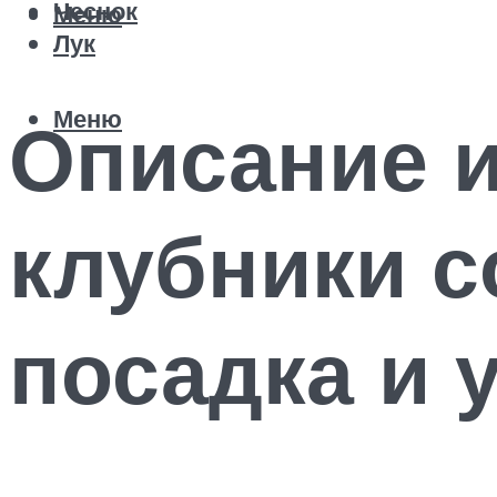
Чеснок
Меню
Лук
Меню
Описание и
клубники с
посадка и 