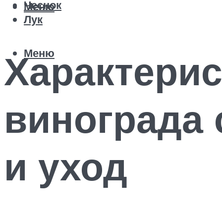
Чеснок
Меню
Лук
Меню
Характерис
винограда 
и уход