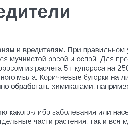
едители
езням и вредителям. При правильном 
ься мучнистой росой и оспой. Для пр
осом из расчета 5 г купороса на 25
ного мыла. Коричневые бугорки на л
но обработать химикатами, наприме
ю какого-либо заболевания или насек
дельные части растения, так и вся к