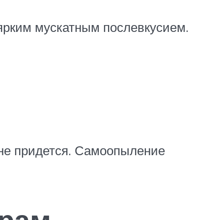
ярким мускатным послевкусием.
не придется. Самоопыление
урам