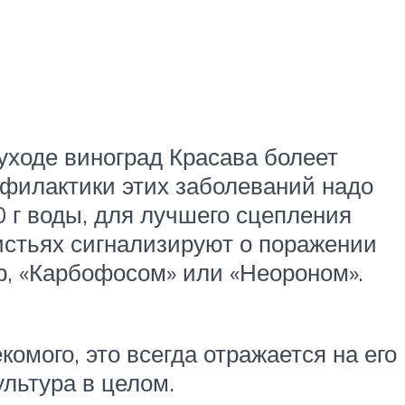
уходе виноград Красава болеет
офилактики этих заболеваний надо
0 г воды, для лучшего сцепления
истьях сигнализируют о поражении
р, «Карбофосом» или «Неороном».
омого, это всегда отражается на его
ультура в целом.