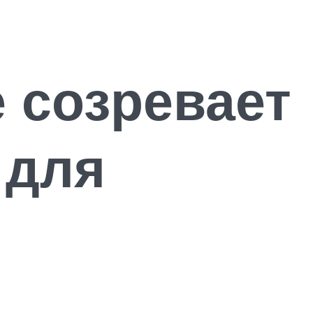
е созревает
 для