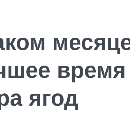
каком месяц
чшее время
ра ягод