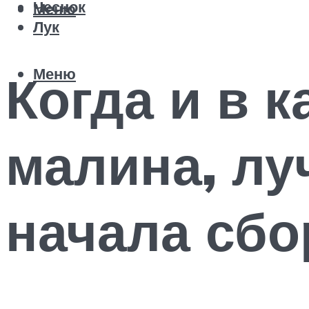
Чеснок
Меню
Лук
Меню
Когда и в 
малина, лу
начала сбо