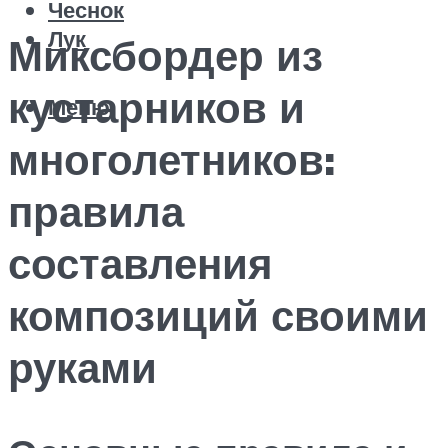
Чеснок
Лук
Миксбордер из
кустарников и
Меню
многолетников:
правила
составления
композиций своими
руками