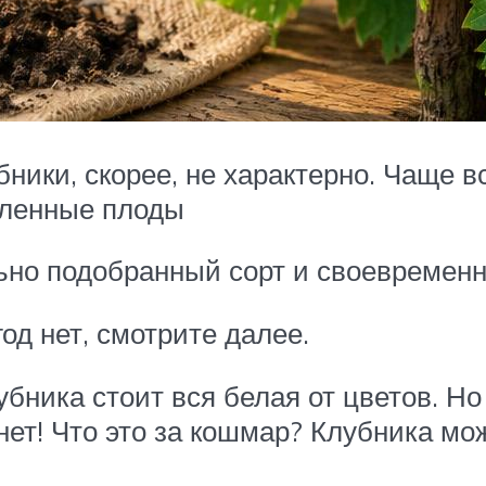
ники, скорее, не характерно. Чаще в
исленные плоды
льно подобранный сорт и своевремен
год нет, смотрите далее.
убника стоит вся белая от цветов. Но
 нет! Что это за кошмар? Клубника м