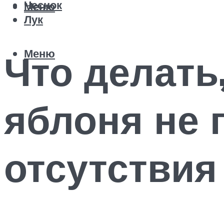
Чеснок
Меню
Лук
Меню
Что делать
яблоня не 
отсутствия