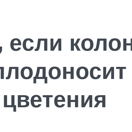
, если коло
плодоносит
 цветения