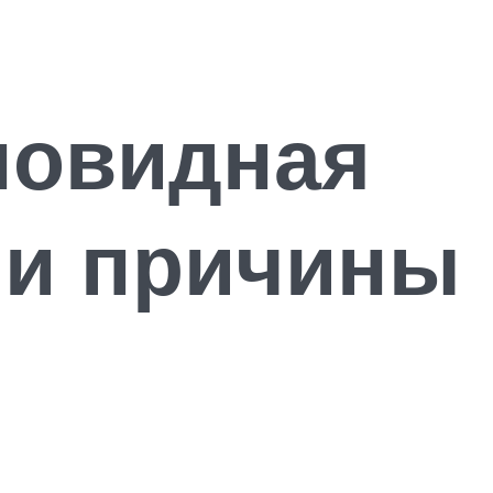
новидная
 и причины