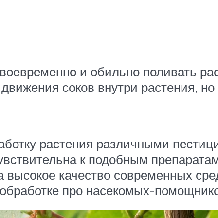
своевременно и обильно поливать рас
 движения соков внутри растения, н
работку растения различными пестиц
увствительна к подобным препаратам
а высокое качество современных сре
обработке про насекомых-помощников,