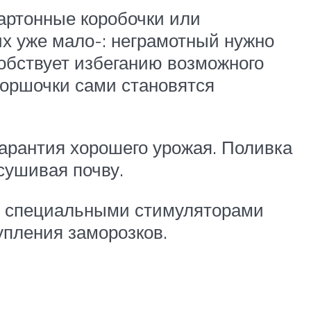
артонные коробочки или
их уже мало-: неграмотный нужно
собствует избеганию возможного
горшочки сами становятся
гарантия хорошего урожая. Поливка
сушивая почву.
ть специальными стимуляторами
упления заморозков.