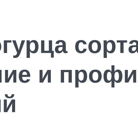
гурца сорта
ие и профи
ий