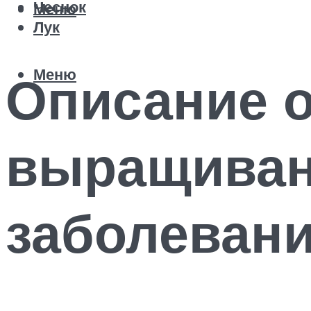
Чеснок
Меню
Лук
Меню
Описание о
выращиван
заболеван