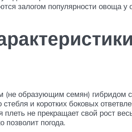
ются залогом популярности овоща у 
арактеристик
м (не образующим семян) гибридом с
о стебля и коротких боковых ответв
я плеть не прекращает свой рост вес
о позволит погода.