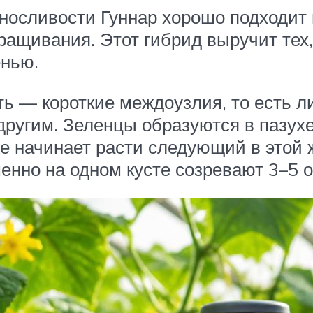
носливости Гуннар хорошо подходит 
ращивания. Этот гибрид выручит тех,
енью.
ь — короткие междоузлия, то есть ли
 другим. Зеленцы образуются в пазух
 же начинает расти следующий в этой 
енно на одном кусте созревают 3–5 о