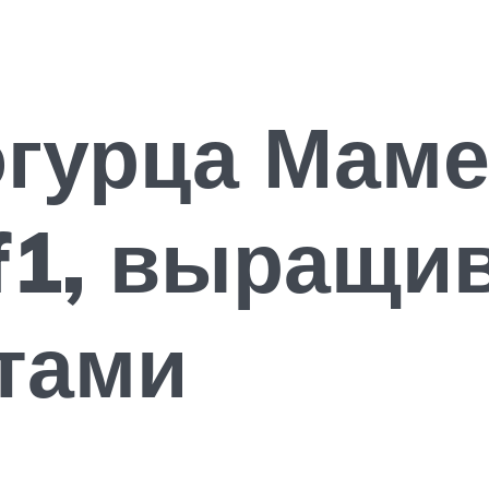
огурца Мам
f1, выращив
стами