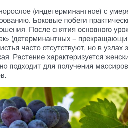
ьнорослое (индетерминантное) с уме
рованию. Боковые побеги практически
ношения. После снятия основного ур
ек» (детерминантных – прекращающих
стья часто отсутствуют, но в узлах 
я. Растение характеризуется женски
о подходит для получения массирова
в.