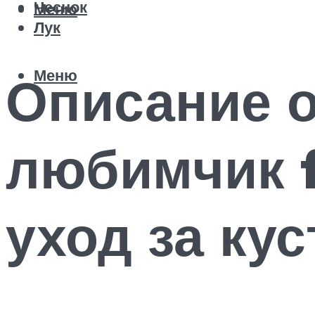
Чеснок
Меню
Лук
Меню
Описание 
любимчик 
уход за ку