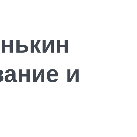
енькин
ание и