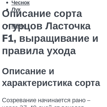
Чеснок
Лук
Описание сорта
огурцов Ласточка
Меню
F1, выращивание и
правила ухода
Описание и
характеристика сорта
Созревание начинается рано –