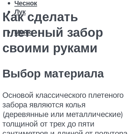
Чеснок
Лук
Как сделать
плетеный забор
Меню
своими руками
Выбор материала
Основой классического плетеного
забора являются колья
(деревянные или металлические)
толщиной от трех до пяти
сантиметров и длиной от полутора