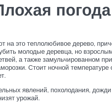
Плохая погода
т на это теплолюбивое дерево, приче
губить молодые деревца, но взрослы
твей, а также замульчированном при
орозки. Стоит ночной температуре о
т.
ельных явлений, похолодания, дожди 
низят урожай.