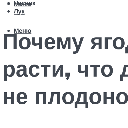
Чеснок
Меню
Лук
Меню
Почему яго
расти, что 
не плодоно