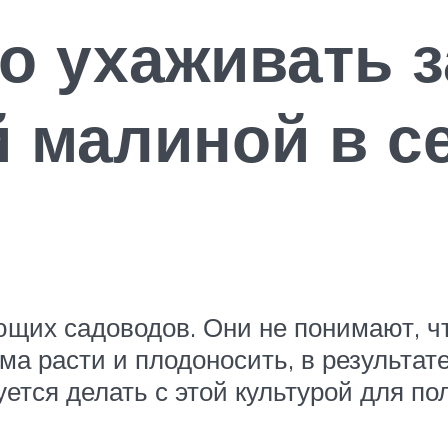
о ухаживать з
 малиной в с
ющих садоводов. Они не понимают, ч
ама расти и плодоносить, в результа
уется делать с этой культурой для по