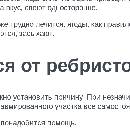
 вкус, спеют односторонне.
е трудно лечится, ягоды, как правил
ются, засыхают.
ся от ребрист
ажно установить причину. При незна
равмированного участка все самосто
 понадобится помощь.