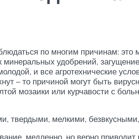
блюдаться по многим причинам: это 
ок минеральных удобрений, загущени
 молодой, и все агротехнические усл
хнут – то причиной могут быть вирус
лтой мозаики или курчавости с боль
ми, твердыми, мелкими, безвкусными
ание, медленно, но верно приводит к