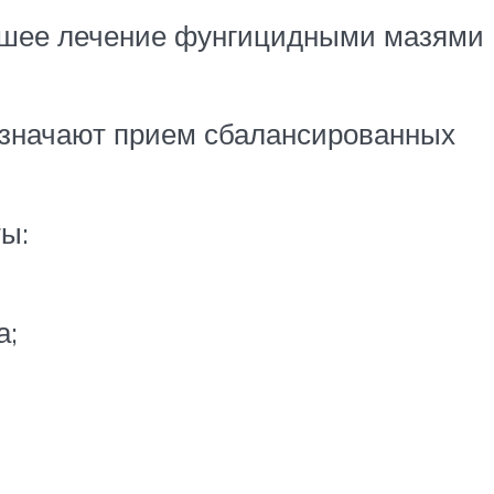
ейшее лечение фунгицидными мазями
азначают прием сбалансированных
ы:
а;