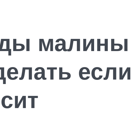
ды малины 
делать если
сит