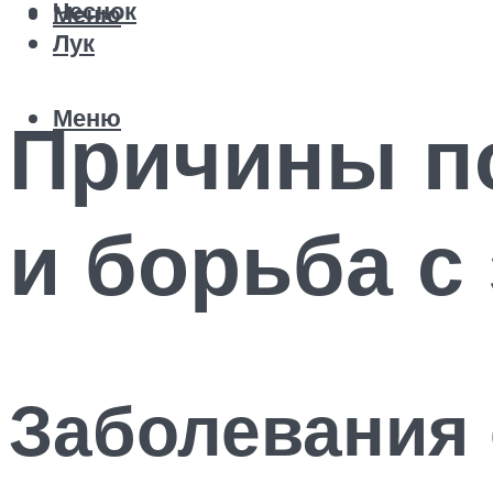
Чеснок
Меню
Лук
Меню
Причины п
и борьба с
Заболевания 