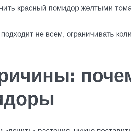
нить красный помидор желтыми тома
 подходит не всем, ограничивать кол
ричины: почем
идоры
м «лечить» растения, нужно поставить