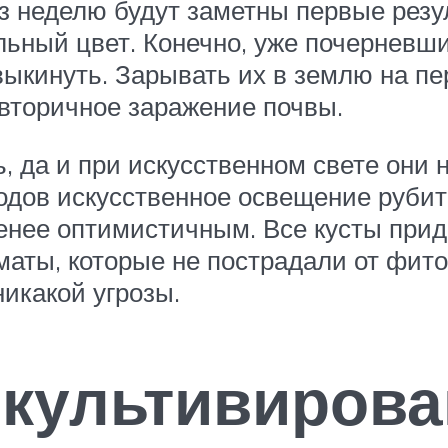
ез неделю будут заметны первые рез
льный цвет. Конечно, уже почерневш
 выкинуть. Зарывать их в землю на пе
вторичное заражение почвы.
, да и при искусственном свете они 
одов искусственное освещение рубит 
енее оптимистичным. Все кусты приде
маты, которые не пострадали от фит
икакой угрозы.
культивирова