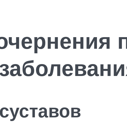
очернения 
 заболеван
суставов