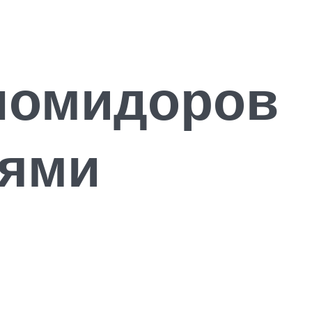
помидоров
иями