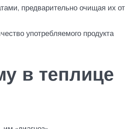
тами, предварительно очищая их от
ичество употребляемого продукта
у в теплице
 им «диагноз».