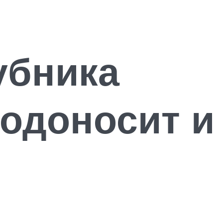
убника
лодоносит и