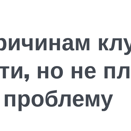
ричинам кл
ти, но не п
 проблему