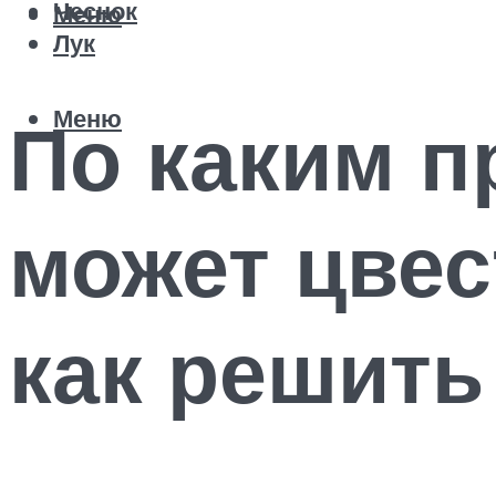
Чеснок
Меню
Лук
Меню
По каким п
может цвес
как решить