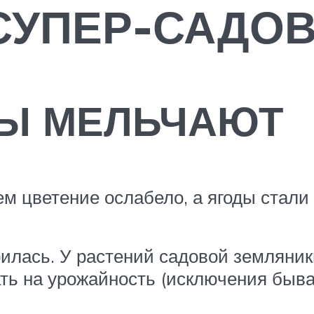
СУПЕР-САДО
ДЫ МЕЛЬЧАЮТ
м цветение ослабело, а ягоды стали
рилась. У растений садовой земляник
ать на урожайность (исключения быва