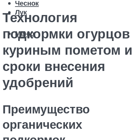
Чеснок
Лук
Технология
подкормки огурцов
Меню
куриным пометом и
сроки внесения
удобрений
Преимущество
органических
подкормок